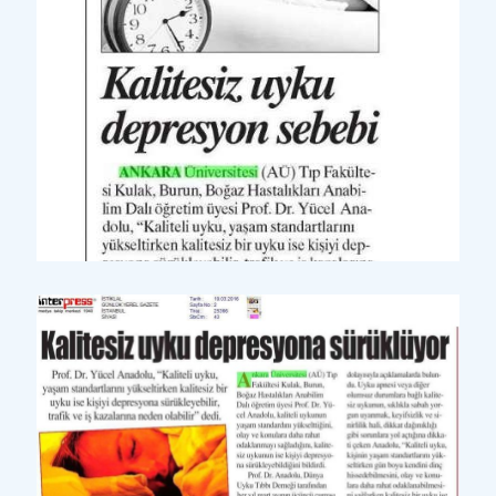
Yazılı Basın
Günboyu Günlük Ulusal Gaz
ete