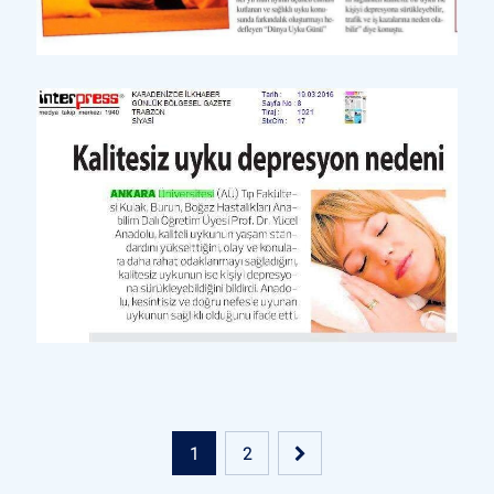
Yazılı Basın
İstiklal
Yazılı Basın
Karadeniz’de İlk Haber
1
2