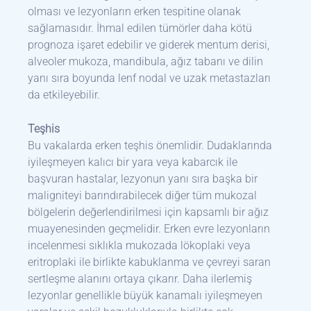
olması ve lezyonların erken tespitine olanak
sağlamasıdır. İhmal edilen tümörler daha kötü
prognoza işaret edebilir ve giderek mentum derisi,
alveoler mukoza, mandibula, ağız tabanı ve dilin
yanı sıra boyunda lenf nodal ve uzak metastazları
da etkileyebilir.
Teşhis
Bu vakalarda erken teşhis önemlidir. Dudaklarında
iyileşmeyen kalıcı bir yara veya kabarcık ile
başvuran hastalar, lezyonun yanı sıra başka bir
maligniteyi barındırabilecek diğer tüm mukozal
bölgelerin değerlendirilmesi için kapsamlı bir ağız
muayenesinden geçmelidir. Erken evre lezyonların
incelenmesi sıklıkla mukozada lökoplaki veya
eritroplaki ile birlikte kabuklanma ve çevreyi saran
sertleşme alanını ortaya çıkarır. Daha ilerlemiş
lezyonlar genellikle büyük kanamalı iyileşmeyen