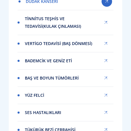
DUDAK KANSERI
TINNITUS TEŞHIS VE
TEDAVISI(KULAK ÇINLAMASI)
VERTIGO TEDAVISI (BAŞ DÖNMESI)
BADEMCIK VE GENIZ ETI
BAŞ VE BOYUN TÜMÖRLERI
YÜZ FELCI
SES HASTALIKLARI
TÜKÜRÜK BEZI CERRAHISI