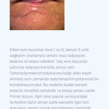
Erken evre lezyonlar (evre I ve II), benzer 5 yıllık
sağkalım oranlarıyla cerrahi veya radyasyon
tedavisi ile tedavi edilebilir. Geç evre lezyonlar
yalnızca radyasyonla kötü sonuç verir.
Osteoradyonekroz(radyasyona bağlı doku kaybı-
erimesi) aynı zamanda radyoterapinin potansiyel bir
komplikasyonudur. Bu nedenle dudak kanseri
tedavisi öncelikle cerrahidir ve birkaç amacı vardır:
Primer lezyon, ilgili lokal yapılar ve boyundaki
lenfatikler dahil olmak üzere kanserle ilgili tüm
dokuların cerrahi olarak temizlenmesi önemlidir.